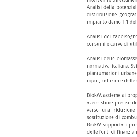
Analisi della potenzia
distribuzione geograf
impianto demo 1:1 del 
Analisi del fabbisogn
consumi e curve di util
Analisi delle biomasse
normativa italiana. Sv
piantumazioni urbane.
input, riduzione delle
BiokW, assieme ai propr
avere stime precise d
verso una riduzione 
sostituzione di combust
BiokW supporta i propr
delle fonti di finanz