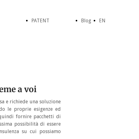
PATENT
Blog
EN
azione
Brevetto -
&
Home
ulenza
Frigorifero
ideas
Page
eme a voi
ttazione
a biomassa
rsa e richiede una soluzione
do le proprie esigenze ed
quindi fornire pacchetti di
arItalia
sima possibilità di essere
onsulenza su cui possiamo