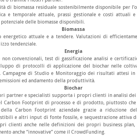
Servizi
lità di biomassa residuale sostenibilmente disponibile per l’o
ica e temporale attuale, prassi gestionale e costi attuali e
potenziale delle biomasse disponibili.
Biomassa
Ecosistemici
o energetico attuale e a tendere. Valutazioni di efficientam
izzo tendenziale.
Energia
Dal Produttore al
 non convenzionali, test di gassificazione analisi e certifica
iluppo di protocolli di applicazione del biochar nelle coltiva
 Campagne di Studio e Monitoraggio dei risultati attesi in 
Consumatore
 emissioni ed andamento della produttività.
Biochar
i partner e specialisti supporta i propri clienti in analisi dei
el Carbon Footprint di processo e di prodotto, piuttosto che
della Carbon Footprint aziendale grazie a riduzione del
ibili e altri input di fonte fossile, e sequestrazione attiva d
i clienti anche nelle definizioni dei propri business plan, 
iamento anche “innovative” come il CrowdFunding.