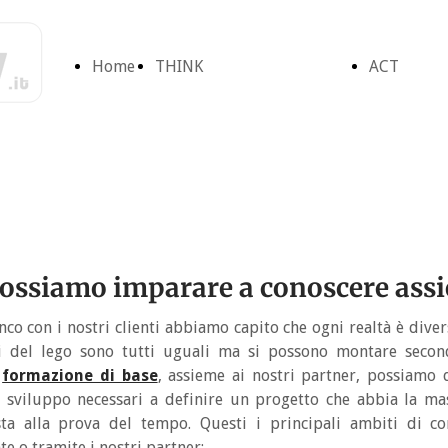
Home
THINK
ACT
Page
Ascoltiamo la
Form
scienza
Cons
ossiamo imparare a conoscere assi
Decarbonizzazione
Proge
nco con i nostri clienti abbiamo capito che ogni realtà è dive
ini del lego sono tutti uguali ma si possono montare secon
a
formazione di base
, assieme ai nostri partner, possiamo 
Factfulness
Bioch
e sviluppo necessari a definire un progetto che abbia la mas
ista alla prova del tempo. Questi i principali ambiti di c
e o tramite i nostri partner: